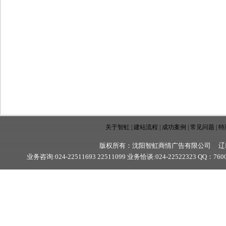
关于智虹
|
建站流程
|
成功案例
|
常见问题
|
特
版权所有：沈阳智虹商情广告有限公司 辽ICP
业务咨询:024-22511693 22511099 业务恰谈:024-22522323 QQ：